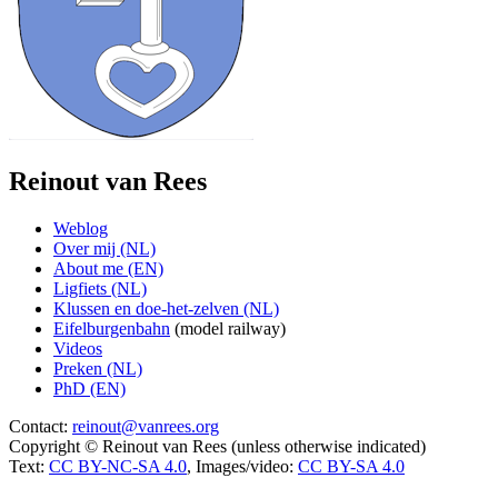
Reinout van Rees
Weblog
Over mij (NL)
About me (EN)
Ligfiets (NL)
Klussen en doe-het-zelven (NL)
Eifelburgenbahn
(model railway)
Videos
Preken (NL)
PhD (EN)
Contact:
reinout@vanrees.org
Copyright © Reinout van Rees (unless otherwise indicated)
Text:
CC BY-NC-SA 4.0
, Images/video:
CC BY-SA 4.0