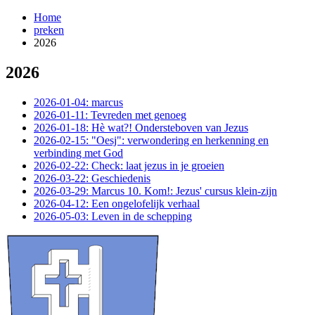
Home
preken
2026
2026
¶
2026-01-04: marcus
2026-01-11: Tevreden met genoeg
2026-01-18: Hè wat?! Ondersteboven van Jezus
2026-02-15: "Oesj": verwondering en herkenning en
verbinding met God
2026-02-22: Check: laat jezus in je groeien
2026-03-22: Geschiedenis
2026-03-29: Marcus 10. Kom!: Jezus' cursus klein-zijn
2026-04-12: Een ongelofelijk verhaal
2026-05-03: Leven in de schepping