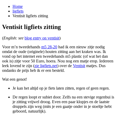
Home
ligfiets
Ventisit ligfiets zitting
Ventisit ligfiets zitting
¶
(
English: see
blog entry on ventisit
)
Voor m’n tweedehands
m5 28-20
had ik een nieuw zitje nodig
omdat de oude (originele) houten zitting aan het kraken was. Ik
vond op het internet een tweedehands m5 plastic (of wat het dan
ook is) zitje voor 50 Euro, hoera. Nou nog een matje erop. Iedereen
leek lovend te zijn (
zie ligfiets.net
) over de
Ventisit
matjes. Dus
ondanks de prijs heb ik er een besteld.
Wat een genot!
Je kan het altijd op je fiets laten zitten, regen of geen regen.
De regen loopt er subiet door. Zelfs na een stevige regenbui is
je zitting vrijwel droog. Even een paar klopjes en de laatste
druppels zijn weg (mits je een gaatje onder in je stoeltje hebt
geboord, natuurlijk).