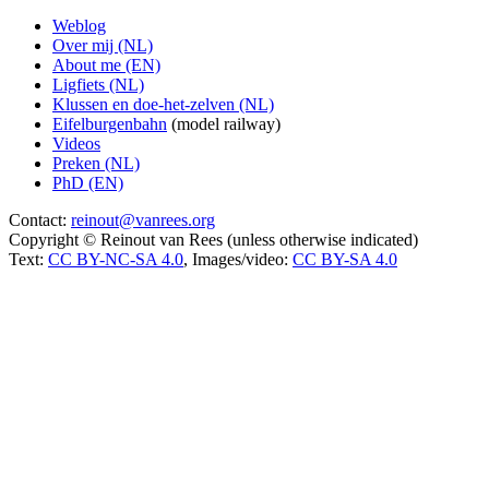
Weblog
Over mij (NL)
About me (EN)
Ligfiets (NL)
Klussen en doe-het-zelven (NL)
Eifelburgenbahn
(model railway)
Videos
Preken (NL)
PhD (EN)
Contact:
reinout@vanrees.org
Copyright © Reinout van Rees (unless otherwise indicated)
Text:
CC BY-NC-SA 4.0
, Images/video:
CC BY-SA 4.0