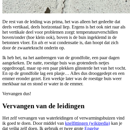
De rest van de leiding was prima, het was alleen het gedeelte dat
deels vertikaal, deels horizontaal liep. Ergens is het ook niet raar als
het vertikale deel voor problemen zorgt: temperatuurverschillen
boven/onder (hoe klein ook), boven is de buis ingeklemd in de
betonnen vloer. En
als
er wat condensatie is, dan hoopt dat zich
door de zwaartekracht onderin op.
Ik heb het, na het aanbrengen van de grondfolie, een paar dagen
aangekeken. De natte, roestige buis was grotendeels netjes
opgedroogd, maar op een paar plekken glinsterde het van het vocht.
En op de grondfolie lag een plasje… Alles dus drooggedept en een
emmer eronder gezet. Een weekje later was de roestige buis weer
merkbaar nat en stond er water in de emmer.
Vervangen dus!
Vervangen van de leidingen
¶
Het zelf vervangen van waterleidingen of verwarmingsbuizen vind
ik goed te doen. Door middel van
knelfittingen (wikipedia)
kan je
dat veilig zelf doen. Ik gebruik er twee grote
Engelse