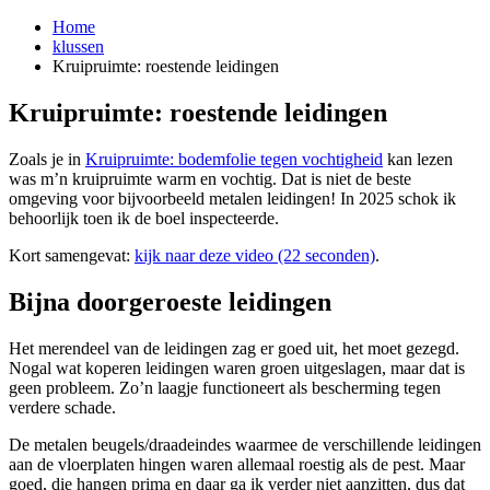
Home
klussen
Kruipruimte: roestende leidingen
Kruipruimte: roestende leidingen
¶
Zoals je in
Kruipruimte: bodemfolie tegen vochtigheid
kan lezen
was m’n kruipruimte warm en vochtig. Dat is niet de beste
omgeving voor bijvoorbeeld metalen leidingen! In 2025 schok ik
behoorlijk toen ik de boel inspecteerde.
Kort samengevat:
kijk naar deze video (22 seconden)
.
Bijna doorgeroeste leidingen
¶
Het merendeel van de leidingen zag er goed uit, het moet gezegd.
Nogal wat koperen leidingen waren groen uitgeslagen, maar dat is
geen probleem. Zo’n laagje functioneert als bescherming tegen
verdere schade.
De metalen beugels/draadeindes waarmee de verschillende leidingen
aan de vloerplaten hingen waren allemaal roestig als de pest. Maar
goed, die hangen prima en daar ga ik verder niet aanzitten, dus dat